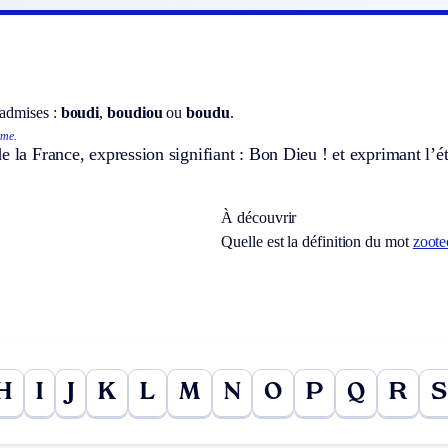
 admises :
boudi
,
boudiou
ou
boudu
.
sme.
e la France, expression signifiant : Bon Dieu ! et exprimant l’
À découvrir
Quelle est la définition du mot
zoote
H
I
J
K
L
M
N
O
P
Q
R
S