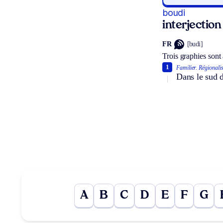
boudi
interjection
FR
[budi]
Trois graphies sont
1
Familier.
Régionali
Dans le sud d
A
B
C
D
E
F
G