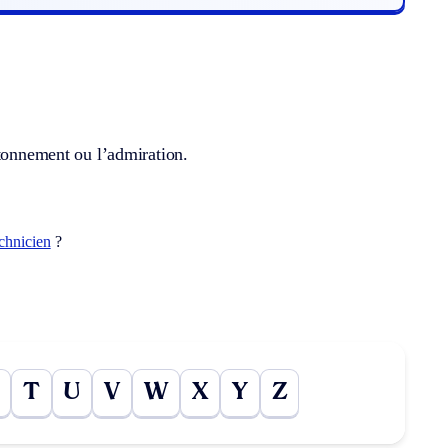
étonnement ou l’admiration.
chnicien
?
T
U
V
W
X
Y
Z