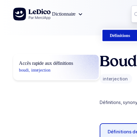
Aller au contenu
Co
Dictionnaire
0
r
Définitions
Boud
Accès rapide aux définitions
boudi, interjection
interjection
Définitions, synon
Définitions 