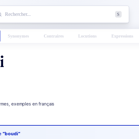
mmencez à chercher un mot dans le dictionnaire :
S
esults found.
Synonymes
Contraires
Locutions
Expressions
i
ymes, exemples en français
de
“boudi“