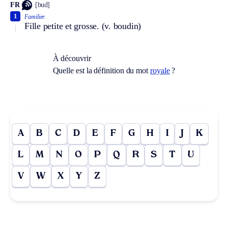
FR
[bud]
1
Familier.
Fille petite et grosse.
(v. boudin)
À découvrir
Quelle est la définition du mot
royale
?
A
B
C
D
E
F
G
H
I
J
K
L
M
N
O
P
Q
R
S
T
U
V
W
X
Y
Z