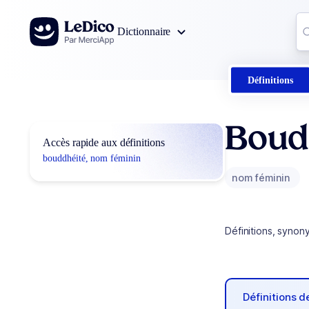
Aller au contenu
Co
Dictionnaire
0
r
Définitions
Boud
Accès rapide aux définitions
bouddhéité, nom féminin
nom féminin
Définitions, synon
Définitions 