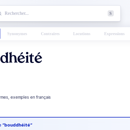
mmencez à chercher un mot dans le dictionnaire :
S
esults found.
Synonymes
Contraires
Locutions
Expressions
dhéité
ymes, exemples en français
de
“bouddhéité“