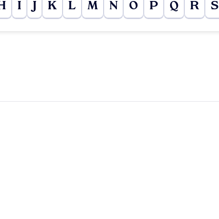
H
I
J
K
L
M
N
O
P
Q
R
S