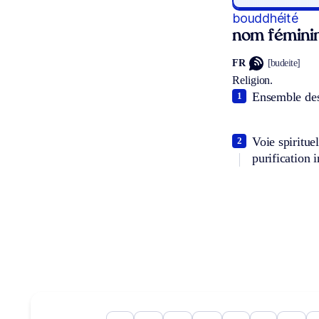
bouddhéité
nom fémini
FR
[budeite]
Religion.
Ensemble des
1
Voie spiritue
2
purification 