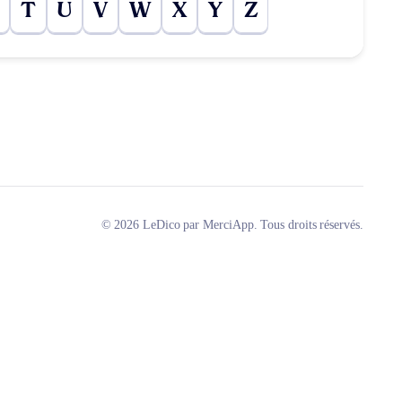
T
U
V
W
X
Y
Z
© 2026 LeDico par MerciApp. Tous droits réservés.