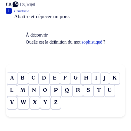
FR
[buʃwaje]
1
Helvétisme.
Abattre et dépecer un porc.
À découvrir
Quelle est la définition du mot
sophistiqué
?
A
B
C
D
E
F
G
H
I
J
K
L
M
N
O
P
Q
R
S
T
U
V
W
X
Y
Z