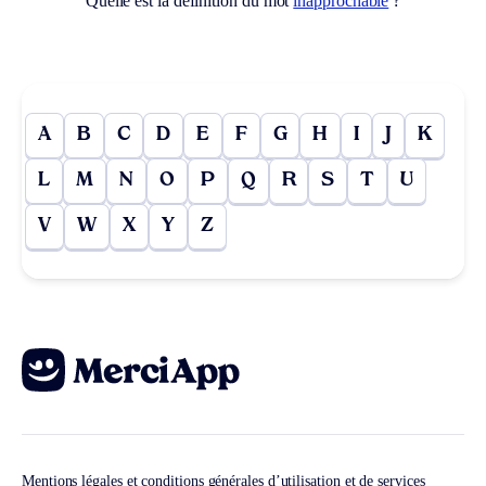
Quelle est la définition du mot
inapprochable
?
A
B
C
D
E
F
G
H
I
J
K
L
M
N
O
P
Q
R
S
T
U
V
W
X
Y
Z
Mentions légales et conditions générales d’utilisation et de services