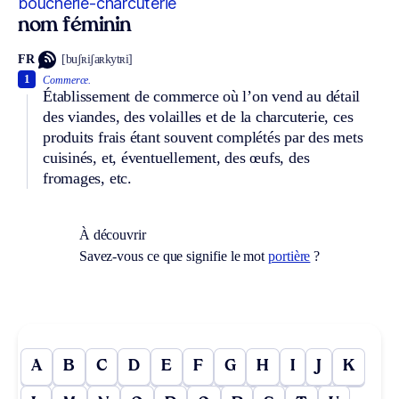
boucherie-charcuterie
nom féminin
FR
[buʃʀiʃaʀkytʀi]
1
Commerce.
Établissement de commerce où l’on vend au détail
des viandes, des volailles et de la charcuterie, ces
produits frais étant souvent complétés par des mets
cuisinés, et, éventuellement, des œufs, des
fromages, etc.
À découvrir
Savez-vous ce que signifie le mot
portière
?
A
B
C
D
E
F
G
H
I
J
K