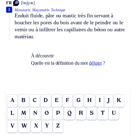
FR
[buʃpɔʀ]
1
Menuiserie.
Maçonnerie.
Technique.
Enduit fluide, pâte ou mastic très fin servant à
boucher les pores du bois avant de le peindre ou le
vernir ou à infiltrer les capillaires du béton ou autre
matériau.
À découvrir
Quelle est la définition du mot
déluter
?
A
B
C
D
E
F
G
H
I
J
K
L
M
N
O
P
Q
R
S
T
U
V
W
X
Y
Z