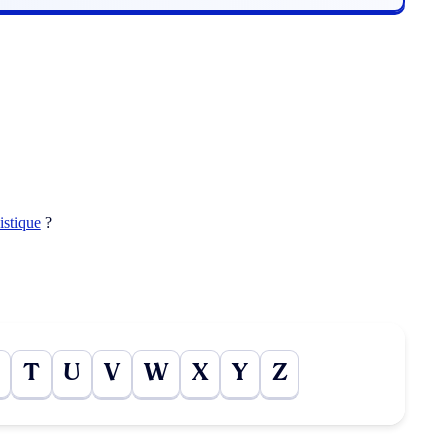
istique
?
T
U
V
W
X
Y
Z