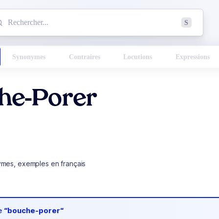
mmencez à chercher un mot dans le dictionnaire :
S
esults found.
Synonymes
Contraires
Locutions
Expressions
he-Porer
ymes, exemples en français
de
“bouche-porer“