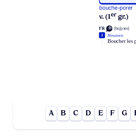
bouche-porer
er
v. (1
gr.)
FR
[buʃpɔʀe]
1
Menuiserie.
Boucher les p
A
B
C
D
E
F
G