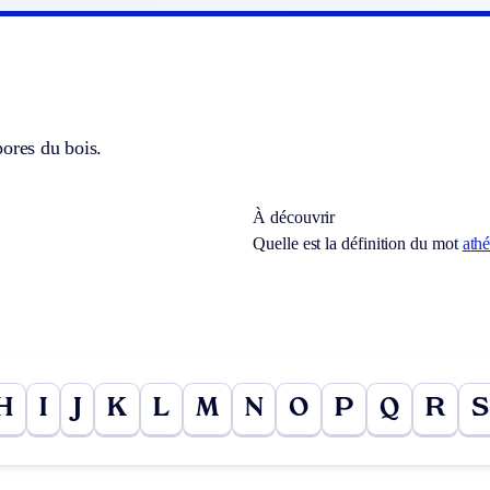
ores du bois.
À découvrir
Quelle est la définition du mot
athé
H
I
J
K
L
M
N
O
P
Q
R
S