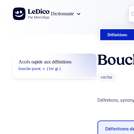
Aller au contenu
Co
Dictionnaire
0
r
Définitions
Bouc
Accès rapide aux définitions
bouche-porer, v. (1er gr.)
verbe
Définitions, synon
Définitions 