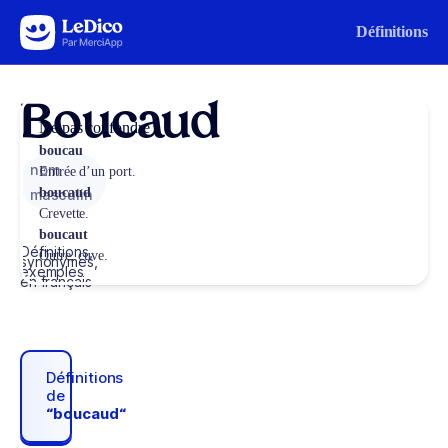
Aller au contenu
Définitions
Boucaud
Ne pas confondre
boucau
nom
Entrée d’un port.
boucaud
masculin
Crevette.
boucaut
Définitions,
Outre, cuve.
synonymes,
exemples
en français
Définitions
de
“boucaud“