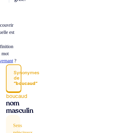
couvrir
elle est
finition
 mot
vernant
?
Synonymes
de
“boucaud“
boucaud
nom
masculin
Sens
principaux