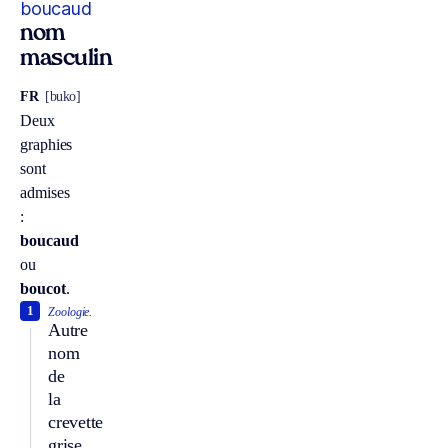
boucaud
nom
masculin
FR
[buko]
Deux
graphies
sont
admises
:
boucaud
ou
boucot
.
1
Zoologie.
Autre
nom
de
la
crevette
grise.