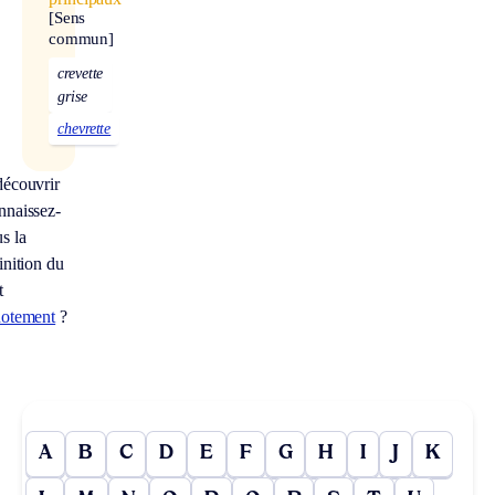
[Sens
commun]
crevette
grise
chevrette
écouvrir
naissez-
s la
inition du
t
hotement
?
A
B
C
D
E
F
G
H
I
J
K