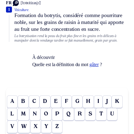
FR
[bɔtʀitizasjɔ̃]
1
Viticulture.
Formation du botrytis, considéré comme pourriture
noble, sur les grains de raisin à maturité qui apporte
au fruit une forte concentration en sucre.
La botrytisation rend la peau du fruit plus fine et les grains très délicats à
manipuler dont la vendange tardive se fait manuellement, grain par grain.
À découvrir
Quelle est la définition du mot
gâter
?
A
B
C
D
E
F
G
H
I
J
K
L
M
N
O
P
Q
R
S
T
U
V
W
X
Y
Z