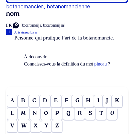
botanomancien, botanomancienne
nom
FR
[bɔtanɔmɑ̃sjɛ̃, bɔtanɔmɑ̃sjɛn]
1
Arts divinatoires.
Personne qui pratique l’art de la botanomancie.
À découvrir
Connaissez-vous la définition du mot
pineau
?
A
B
C
D
E
F
G
H
I
J
K
L
M
N
O
P
Q
R
S
T
U
V
W
X
Y
Z