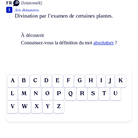
FR
[bɔtanɔmɑ̃si]
1
Arts divinatoires.
Divination par l’examen de certaines plantes.
À découvrir
Connaissez-vous la définition du mot
absolutiser
?
A
B
C
D
E
F
G
H
I
J
K
L
M
N
O
P
Q
R
S
T
U
V
W
X
Y
Z