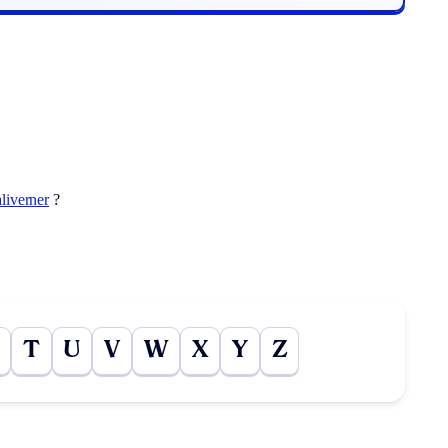
liverner
?
T
U
V
W
X
Y
Z