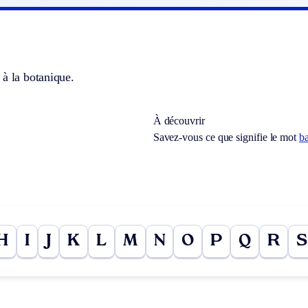
t
à la botanique.
À découvrir
Savez-vous ce que signifie le mot
ba
H
I
J
K
L
M
N
O
P
Q
R
S