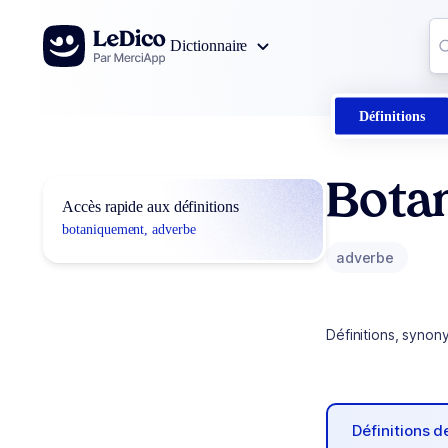
Aller au contenu
Co
Dictionnaire
0
r
Définitions
Bota
Accès rapide aux définitions
botaniquement, adverbe
adverbe
Définitions, synon
Définitions 