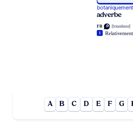
botaniquemen
adverbe
FR
[bɔtanikmɑ̃]
Relativement 
1
A
B
C
D
E
F
G