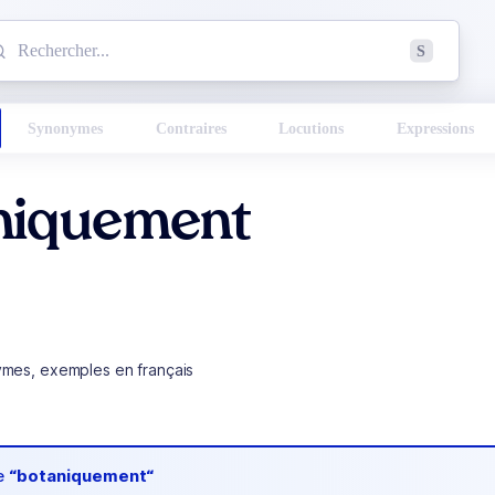
mmencez à chercher un mot dans le dictionnaire :
S
esults found.
Synonymes
Contraires
Locutions
Expressions
niquement
ymes, exemples en français
de
“botaniquement“