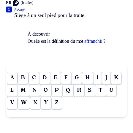
FR
[bɔtaky]
1
Élevage.
Siège à un seul pied pour la traite.
À découvrir
Quelle est la définition du mot
affranchir
?
A
B
C
D
E
F
G
H
I
J
K
L
M
N
O
P
Q
R
S
T
U
V
W
X
Y
Z