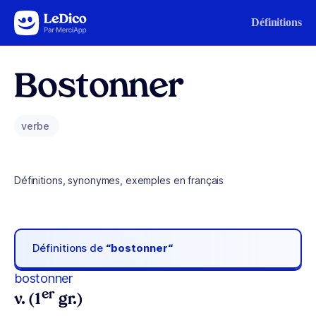
Aller au contenu
Définitions
Bostonner
verbe
Définitions, synonymes, exemples en français
Définitions de
“bostonner“
bostonner
er
v. (1
gr.)