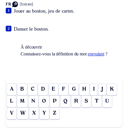
FR
[bɔstɔne]
Jouer au boston, jeu de cartes.
1
Danser le boston.
2
À découvrir
Connaissez-vous la définition du mot
enroulant
?
A
B
C
D
E
F
G
H
I
J
K
L
M
N
O
P
Q
R
S
T
U
V
W
X
Y
Z