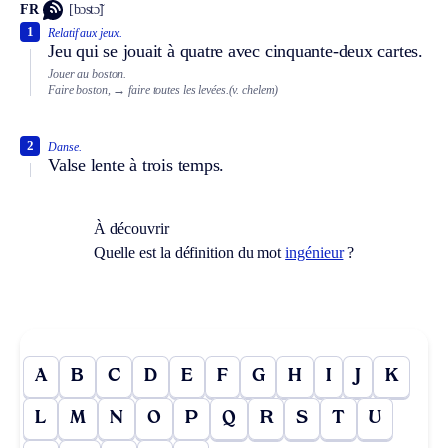
FR
[bɔstɔ̃]
1
Relatif aux jeux.
Jeu qui se jouait à quatre avec cinquante-deux cartes.
Jouer au boston.
Faire boston,
→ faire toutes les levées.
(v. chelem)
2
Danse.
Valse lente à trois temps.
À découvrir
Quelle est la définition du mot
ingénieur
?
A
B
C
D
E
F
G
H
I
J
K
L
M
N
O
P
Q
R
S
T
U