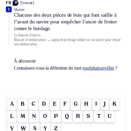
FR
[bɔswaʀ]
1
Marine.
Chacune des deux pièces de bois qui font saillie à
l’avant du navire pour empêcher l’ancre de frotter
contre le bordage.
Le bossoir d’ancre.
Bossoir d’embarcation,
→ appareil de levage utilisé sur un navire pour hisser
une embarcation.
À découvrir
Connaissez-vous la définition du mot
encéphalomyélite
?
A
B
C
D
E
F
G
H
I
J
K
L
M
N
O
P
Q
R
S
T
U
V
W
X
Y
Z