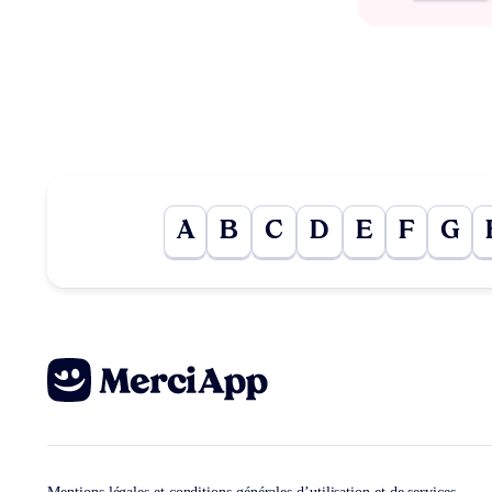
A
B
C
D
E
F
G