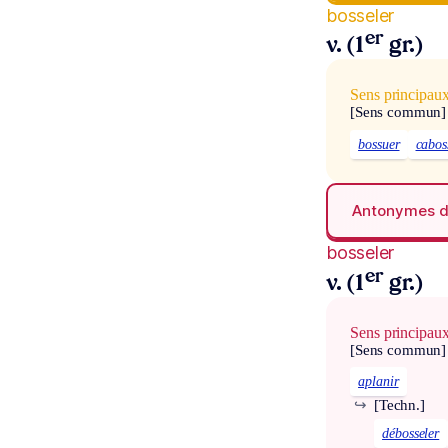
bosseler
er
v. (1
gr.)
Sens principau
[Sens commun]
bossuer
cabos
Antonymes 
bosseler
er
v. (1
gr.)
Sens principau
[Sens commun]
aplanir
↪
[Techn.]
débosseler