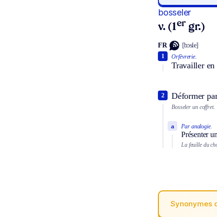
bosseler
er
v. (1
gr.)
FR
[bɔsle]
1
Orfèvrerie.
Travailler en 
Déformer par 
2
Bosseler un coffret.
a
Par analogie.
Présenter un
La feuille du ch
Synonymes 