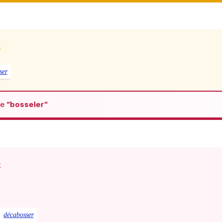
x
ser
de
“bosseler“
x
décabosser