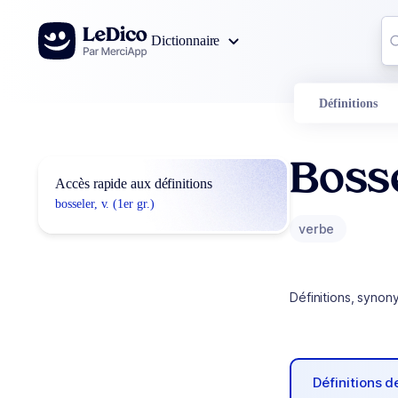
Aller au contenu
Co
Dictionnaire
0
r
Définitions
Boss
Accès rapide aux définitions
bosseler, v. (1er gr.)
verbe
Définitions, synon
Définitions 