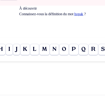
À découvrir
Connaissez-vous la définition du mot
hopak
?
H
I
J
K
L
M
N
O
P
Q
R
S