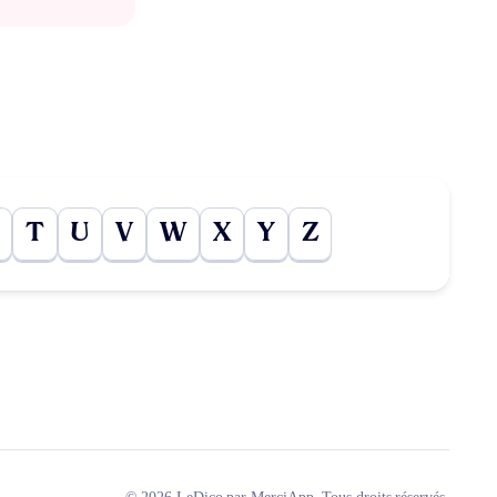
T
U
V
W
X
Y
Z