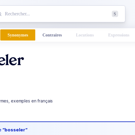
mmencez à chercher un mot dans le dictionnaire :
S
esults found.
Synonymes
Contraires
Locutions
Expressions
eler
ymes, exemples en français
de
“bosseler“