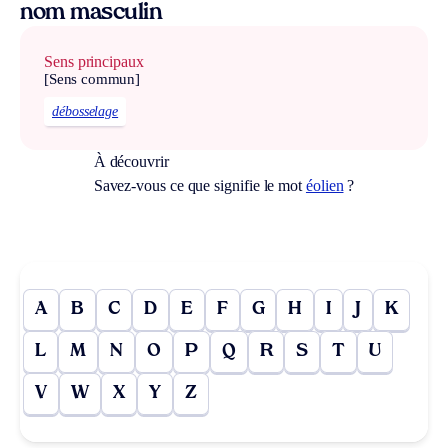
nom masculin
Sens principaux
[Sens commun]
débosselage
À découvrir
Savez-vous ce que signifie le mot
éolien
?
A
B
C
D
E
F
G
H
I
J
K
L
M
N
O
P
Q
R
S
T
U
V
W
X
Y
Z