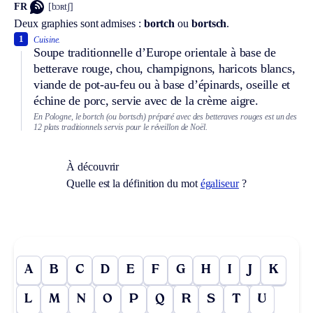
FR
[bɔʀtʃ]
Deux graphies sont admises :
bortch
ou
bortsch
.
1
Cuisine.
Soupe traditionnelle d’Europe orientale à base de
betterave rouge, chou, champignons, haricots blancs,
viande de pot-au-feu ou à base d’épinards, oseille et
échine de porc, servie avec de la crème aigre.
En Pologne, le bortch (ou bortsch) préparé avec des betteraves rouges est un des
12 plats traditionnels servis pour le réveillon de Noël.
À découvrir
Quelle est la définition du mot
égaliseur
?
A
B
C
D
E
F
G
H
I
J
K
L
M
N
O
P
Q
R
S
T
U