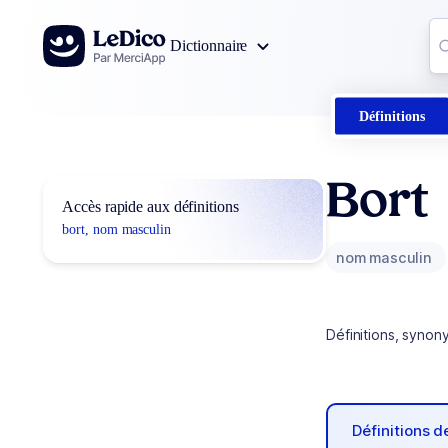
Aller au contenu
Co
Dictionnaire
0
r
Définitions
Bort
Accès rapide aux définitions
bort, nom masculin
nom masculin
Définitions, synon
Définitions 