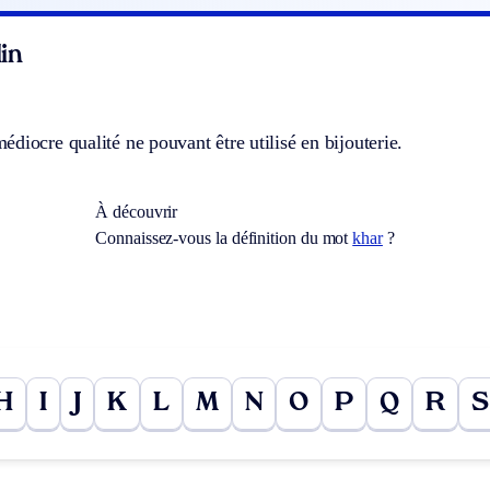
in
diocre qualité ne pouvant être utilisé en bijouterie.
À découvrir
Connaissez-vous la définition du mot
khar
?
H
I
J
K
L
M
N
O
P
Q
R
S