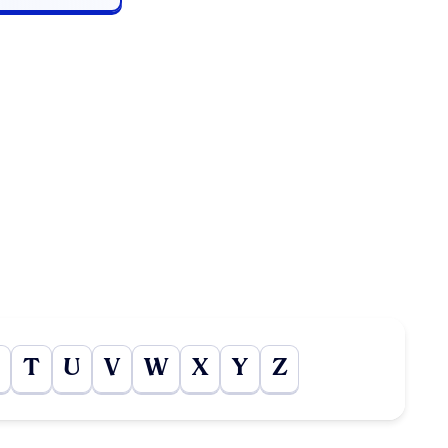
T
U
V
W
X
Y
Z