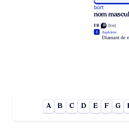
bort
nom mascul
FR
[bɔʀ]
1
Anglicisme.
Diamant de mé
A
B
C
D
E
F
G