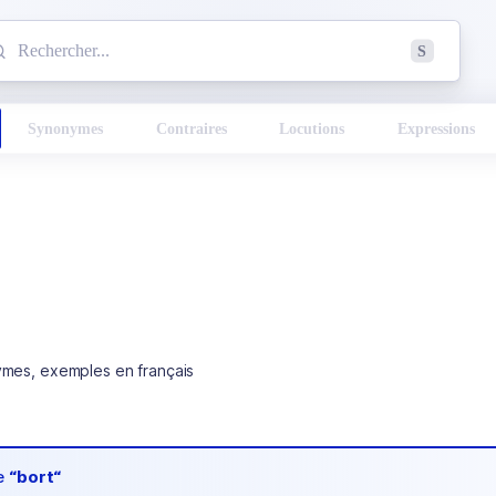
mmencez à chercher un mot dans le dictionnaire :
S
esults found.
Synonymes
Contraires
Locutions
Expressions
ymes, exemples en français
de
“bort“