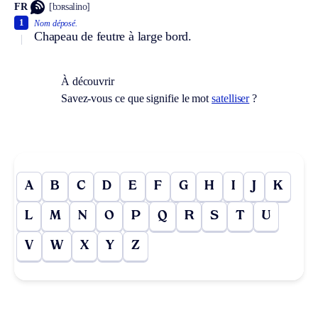
FR
[bɔʀsalino]
1
Nom déposé.
Chapeau de feutre à large bord.
À découvrir
Savez-vous ce que signifie le mot
satelliser
?
A
B
C
D
E
F
G
H
I
J
K
L
M
N
O
P
Q
R
S
T
U
V
W
X
Y
Z