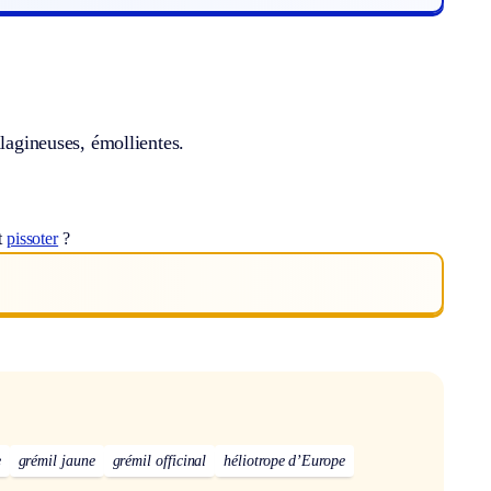
ilagineuses, émollientes.
t
pissoter
?
e
grémil jaune
grémil officinal
héliotrope d’Europe