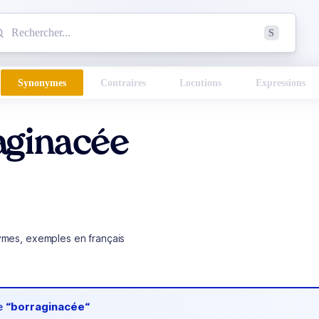
mmencez à chercher un mot dans le dictionnaire :
S
esults found.
Synonymes
Contraires
Locutions
Expressions
aginacée
ymes, exemples en français
de
“borraginacée“