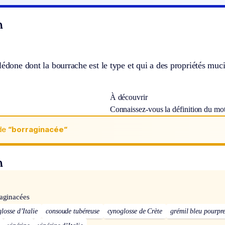
n
lédone dont la bourrache est le type et qui a des propriétés muc
À découvrir
Connaissez-vous la définition du mo
de
“borraginacée“
n
aginacées
losse d’Italie
consoude tubéreuse
cynoglosse de Crète
grémil bleu pourpr