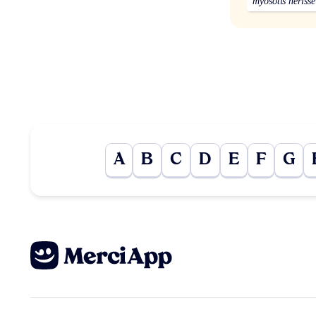
myosotis hérissé
A
B
C
D
E
F
G