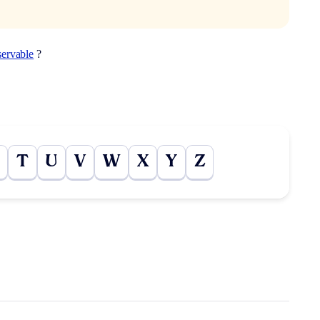
servable
?
T
U
V
W
X
Y
Z