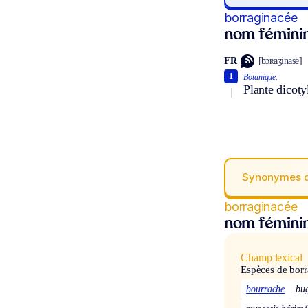
borraginacée
nom fémini
FR
[bɔʀaʒinase]
1
Botanique.
Plante dicoty
Synonymes 
borraginacée
nom fémini
Champ lexical
Espèces de borr
bourrache
bug