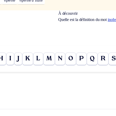
vipérine
vipérine d’Italie
À découvrir
Quelle est la définition du mot
inob
H
I
J
K
L
M
N
O
P
Q
R
S