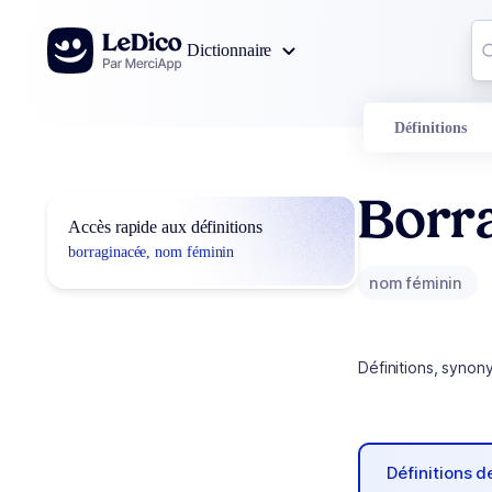
Aller au contenu
Co
Dictionnaire
0
r
Définitions
Borr
Accès rapide aux définitions
borraginacée, nom féminin
nom féminin
Définitions, synon
Définitions 