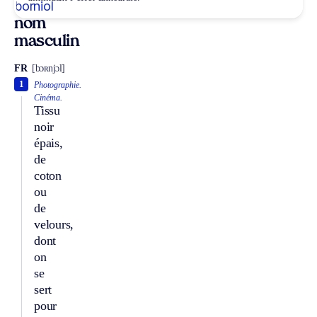
borniol
nom
masculin
FR
[bɔʀnjɔl]
1
Photographie.
Cinéma.
Tissu
noir
épais,
de
coton
ou
de
velours,
dont
on
se
sert
pour