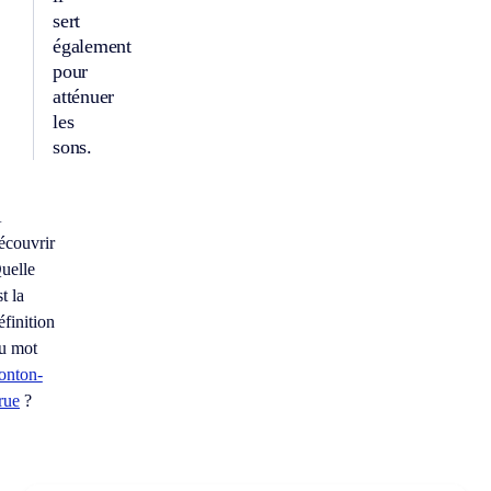
sert
également
pour
atténuer
les
sons.
À
écouvrir
uelle
st la
éfinition
u mot
onton-
rue
?