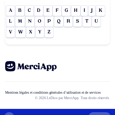
A
B
C
D
E
F
G
H
I
J
K
L
M
N
O
P
Q
R
S
T
U
V
W
X
Y
Z
Mentions légales et conditions générales d’utilisation et de services
© 2026 LeDico par MerciApp. Tous droits réservés.