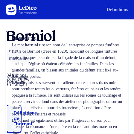
Aller au contenu
Définitions
Borniol
En savoir plus
Le mot
borniol
tire son nom de l’entreprise de pompes funèbres
nom
Henri de Borniol (créée en 1820), fabricant de longues tentures
noires opaques pour draper la façade de la maison d’un défunt,
masculin
ainsi que l’église où étaient célébrées les funérailles. Dans les
grandes familles, un blason aux initiales du défunt était fixé au-
Définitions,
dessus des portes.
synonymes,
exemples
Les machinistes se servent par ailleurs de ces lourds tissus noirs
en français
pour occulter toutes les ouvertures, fenêtres ou baies et les rendre
opaques à la lumière. Ils sont utilisés sur les scènes de tournage et
peuvent servir de fond dans des ateliers de photographie ou sur un
plateau de télévision pour des interviews, à condition d’être
Définitions
propres, dépoussiérés et repassés.
de
Le borniol est également utilisé par l’ingénieur du son pour
“borniol“
atténuer la résonance d’une pièce en la rendant plus mate ou en
diminuant l’effet cathédrale.