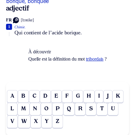
boriqué, boriquée
adjectif
FR
[bɔʀike]
1
Chimie.
Qui contient de l’acide borique.
À découvrir
Quelle est la définition du mot
tribordais
?
A
B
C
D
E
F
G
H
I
J
K
L
M
N
O
P
Q
R
S
T
U
V
W
X
Y
Z