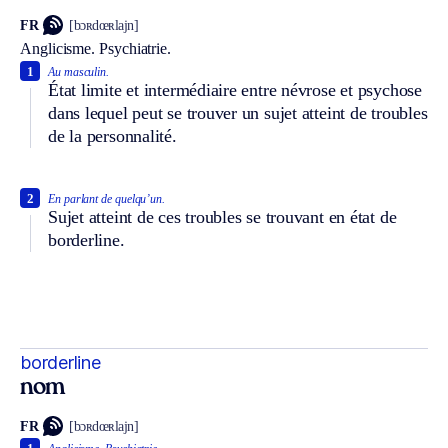
FR
[bɔʀdœʀlajn]
Anglicisme.
Psychiatrie.
1
Au masculin.
État limite et intermédiaire entre névrose et psychose
dans lequel peut se trouver un sujet atteint de troubles
de la personnalité.
2
En parlant de quelqu’un.
Sujet atteint de ces troubles se trouvant en état de
borderline.
borderline
nom
FR
[bɔʀdœʀlajn]