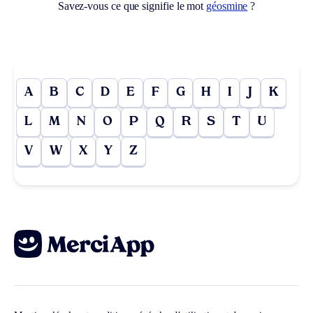
Savez-vous ce que signifie le mot
géosmine
?
A
B
C
D
E
F
G
H
I
J
K
L
M
N
O
P
Q
R
S
T
U
V
W
X
Y
Z