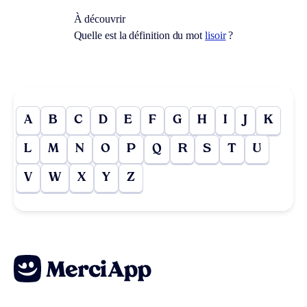
À découvrir
Quelle est la définition du mot
lisoir
?
A
B
C
D
E
F
G
H
I
J
K
L
M
N
O
P
Q
R
S
T
U
V
W
X
Y
Z