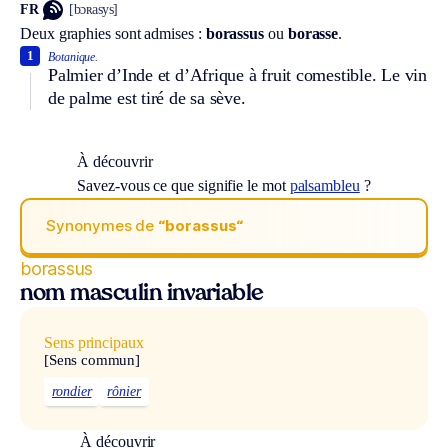
FR
[bɔʀasys]
Deux graphies sont admises :
borassus
ou
borasse
.
1
Botanique.
Palmier d’Inde et d’Afrique à fruit comestible. Le vin
de palme est tiré de sa sève.
À découvrir
Savez-vous ce que signifie le mot
palsambleu
?
Synonymes de
“borassus“
borassus
nom masculin invariable
Sens principaux
[Sens commun]
rondier
rônier
À découvrir