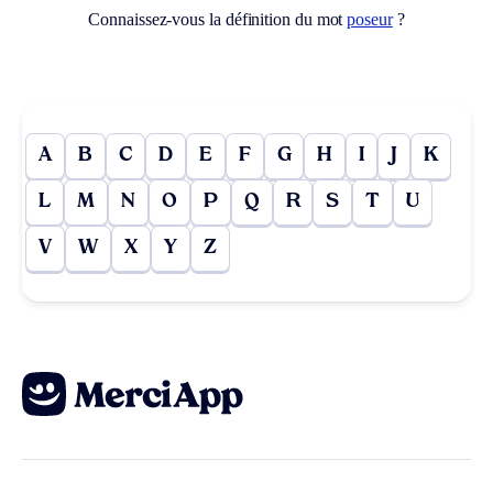
Connaissez-vous la définition du mot
poseur
?
A
B
C
D
E
F
G
H
I
J
K
L
M
N
O
P
Q
R
S
T
U
V
W
X
Y
Z