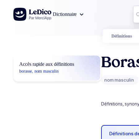
Aller au contenu
Co
Dictionnaire
0
r
Définitions
Bora
Accès rapide aux définitions
borasse, nom masculin
nom masculin
Définitions, synon
Définitions 