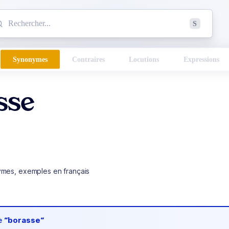
mmencez à chercher un mot dans le dictionnaire :
S
esults found.
Synonymes
Contraires
Locutions
Expressions
sse
ymes, exemples en français
de
“borasse“