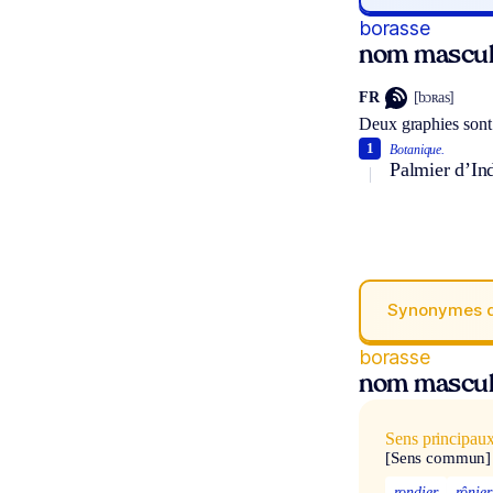
borasse
nom mascul
FR
[bɔʀas]
Deux graphies sont
1
Botanique.
Palmier d’Ind
Synonymes 
borasse
nom mascul
Sens principau
[Sens commun]
rondier
rônier