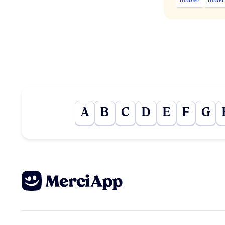
A
B
C
D
E
F
G