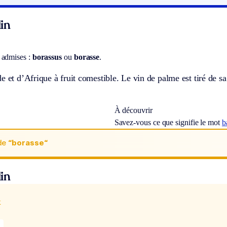
in
 admises :
borassus
ou
borasse
.
e et d’Afrique à fruit comestible. Le vin de palme est tiré de sa
À découvrir
Savez-vous ce que signifie le mot
b
de
“borasse“
in
x