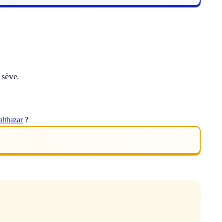
 sève.
althazar
?