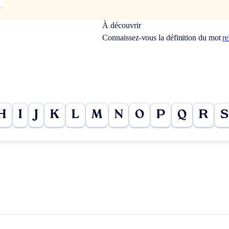
À découvrir
Connaissez-vous la définition du mot
r
H
I
J
K
L
M
N
O
P
Q
R
S