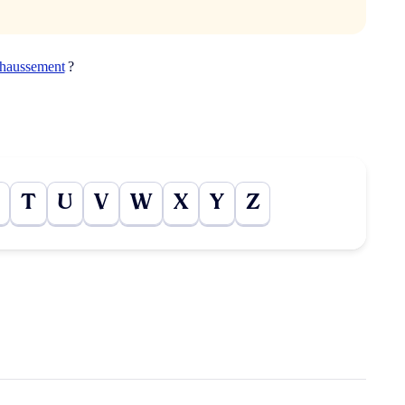
ehaussement
?
T
U
V
W
X
Y
Z