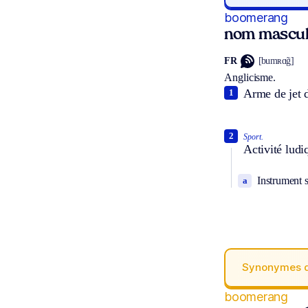
boomerang
nom mascul
FR
[bumʀɑ̃g]
Anglicisme.
Arme de jet d
1
2
Sport.
Activité ludi
Instrument s
a
Synonymes 
boomerang