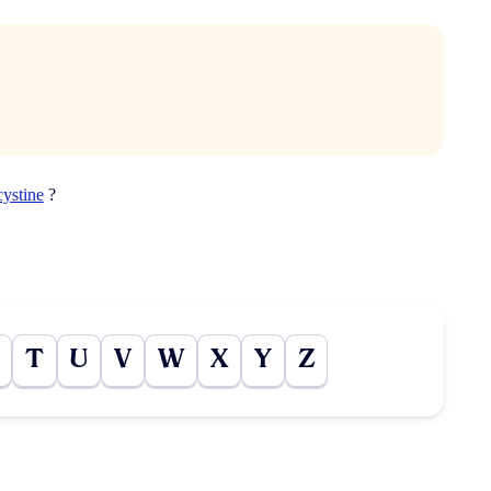
cystine
?
T
U
V
W
X
Y
Z