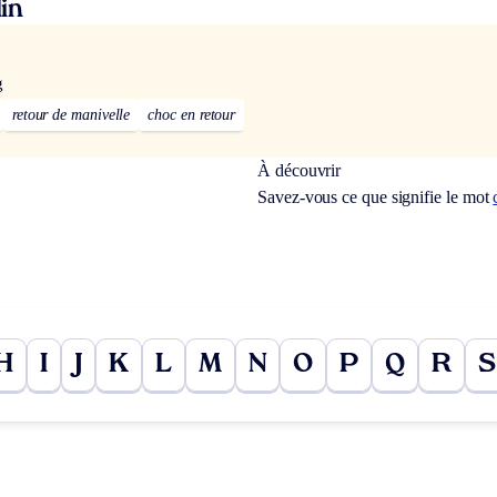
in
g
retour de manivelle
choc en retour
À découvrir
Savez-vous ce que signifie le mot
H
I
J
K
L
M
N
O
P
Q
R
S