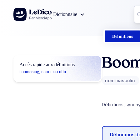
Aller au contenu
Co
Dictionnaire
0
r
Définitions
Boom
Accès rapide aux définitions
boomerang, nom masculin
nom masculin
Définitions, synon
Définitions 