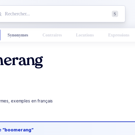
mmencez à chercher un mot dans le dictionnaire :
S
esults found.
Synonymes
Contraires
Locutions
Expressions
erang
ymes, exemples en français
de
“boomerang“