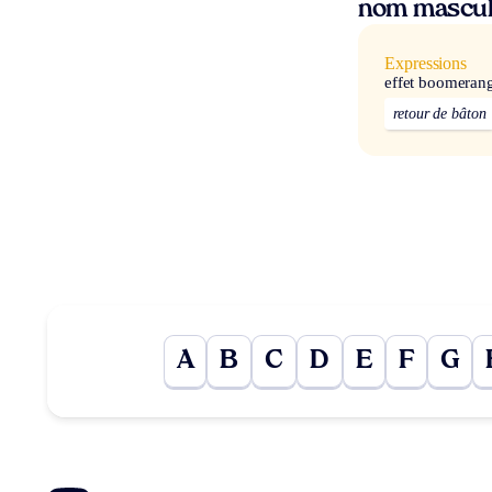
nom mascul
Expressions
effet boomeran
retour de bâton
A
B
C
D
E
F
G