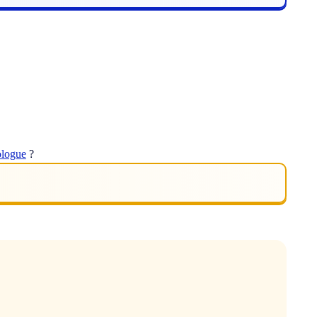
ologue
?