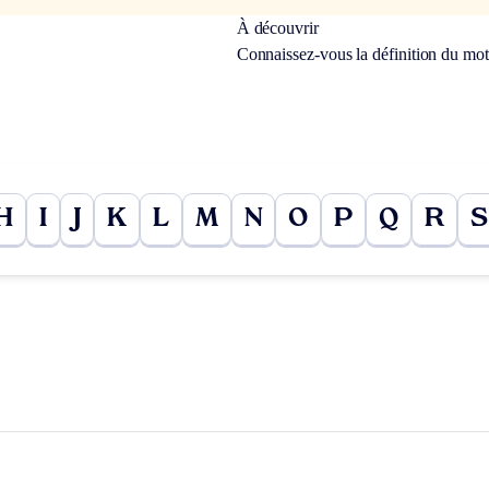
À découvrir
Connaissez-vous la définition du mo
H
I
J
K
L
M
N
O
P
Q
R
S