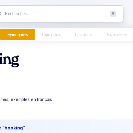
mmencez à chercher un mot dans le dictionnaire :
S
esults found.
Synonymes
Contraires
Locutions
Expressions
ing
ymes, exemples en français
de
“booking“