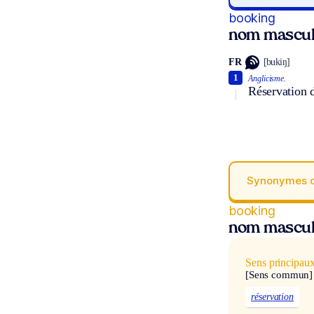
booking
nom mascul
FR
[bukiŋ]
1
Anglicisme.
Réservation d
Synonymes 
booking
nom mascul
Sens principau
[Sens commun]
réservation