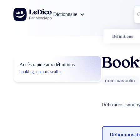
Aller au contenu
Co
Dictionnaire
0
r
Définitions
Book
Accès rapide aux définitions
booking, nom masculin
nom masculin
Définitions, synon
Définitions 