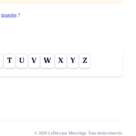
t
trouvère
?
T
U
V
W
X
Y
Z
© 2026 LeDico par MerciApp. Tous droits réservés.