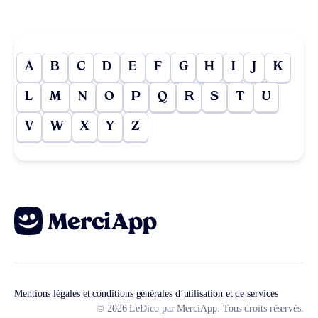
A
B
C
D
E
F
G
H
I
J
K
L
M
N
O
P
Q
R
S
T
U
V
W
X
Y
Z
Mentions légales et conditions générales d’utilisation et de services
© 2026 LeDico par MerciApp. Tous droits réservés.