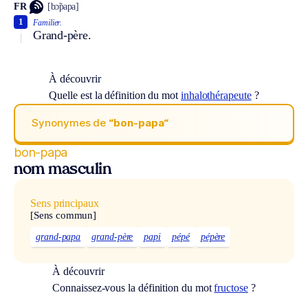
FR
[bɔ̃papa]
1
Familier.
Grand-père.
À découvrir
Quelle est la définition du mot
inhalothérapeute
?
Synonymes de
“bon-papa“
bon-papa
nom masculin
Sens principaux
[Sens commun]
grand-papa
grand-père
papi
pépé
pépère
À découvrir
Connaissez-vous la définition du mot
fructose
?