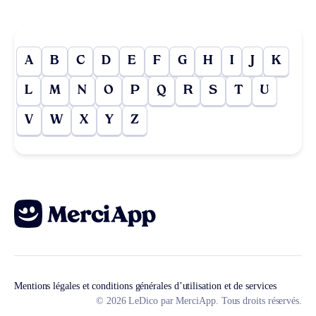
A
B
C
D
E
F
G
H
I
J
K
L
M
N
O
P
Q
R
S
T
U
V
W
X
Y
Z
Mentions légales et conditions générales d’utilisation et de services
© 2026 LeDico par MerciApp. Tous droits réservés.