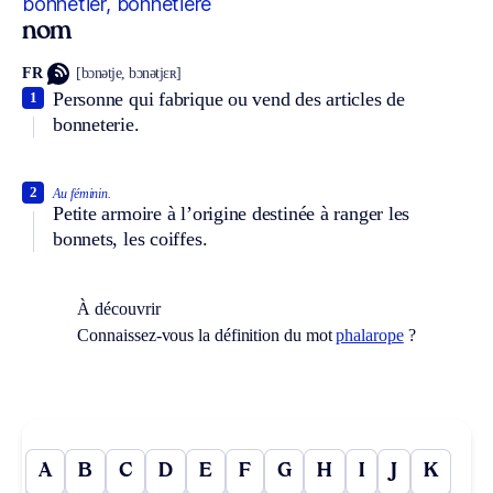
bonnetier, bonnetière
nom
FR
[bɔnətje, bɔnətjɛʀ]
Personne qui fabrique ou vend des articles de
1
bonneterie.
2
Au féminin.
Petite armoire à l’origine destinée à ranger les
bonnets, les coiffes.
À découvrir
Connaissez-vous la définition du mot
phalarope
?
A
B
C
D
E
F
G
H
I
J
K