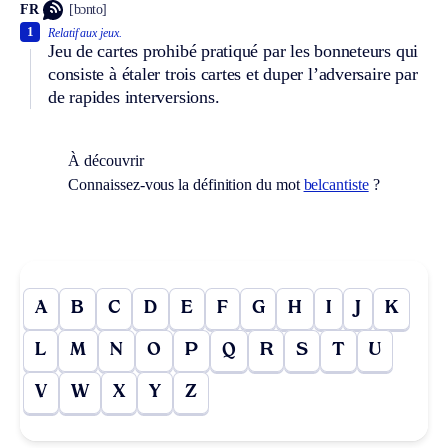
FR
[bɔnto]
1
Relatif aux jeux.
Jeu de cartes prohibé pratiqué par les bonneteurs qui
consiste à étaler trois cartes et duper l’adversaire par
de rapides interversions.
À découvrir
Connaissez-vous la définition du mot
belcantiste
?
A
B
C
D
E
F
G
H
I
J
K
L
M
N
O
P
Q
R
S
T
U
V
W
X
Y
Z