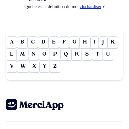
Quelle est la définition du mot
clochardiser
?
A
B
C
D
E
F
G
H
I
J
K
L
M
N
O
P
Q
R
S
T
U
V
W
X
Y
Z