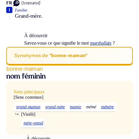
FR
[bɔnmamɑ̃]
1
Familier.
Grand-mère.
À découvrir
Savez-vous ce que signifie le mot
marshallais
?
Synonymes de
“bonne-maman“
bonne-maman
nom féminin
Sens principaux
[Sens commun]
grand-maman
grand-mère
mamie
mémé
mémère
↪
[Vieilli]
mère-grand
À découvrir