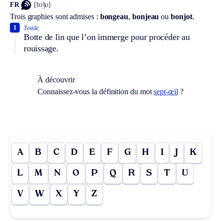
FR
[bɔ̃ʒo]
Trois graphies sont admises :
bongeau
,
bonjeau
ou
bonjot
.
1
Textile.
Botte de lin que l’on immerge pour procéder au
rouissage.
À découvrir
Connaissez-vous la définition du mot
sept-œil
?
A
B
C
D
E
F
G
H
I
J
K
L
M
N
O
P
Q
R
S
T
U
V
W
X
Y
Z