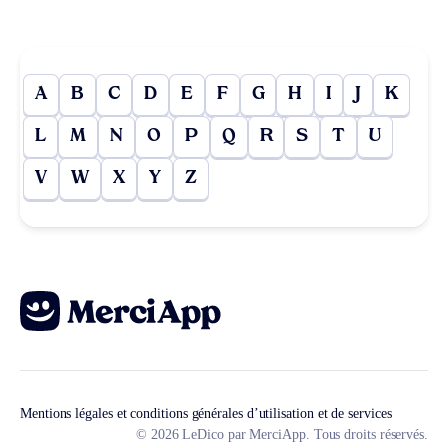
A
B
C
D
E
F
G
H
I
J
K
L
M
N
O
P
Q
R
S
T
U
V
W
X
Y
Z
Mentions légales et conditions générales d’utilisation et de services
© 2026 LeDico par MerciApp. Tous droits réservés.