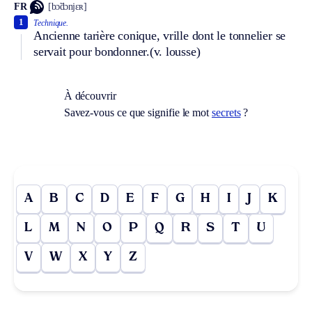
FR
[bɔ̃dɔnjɛʀ]
1
Technique.
Ancienne tarière conique, vrille dont le tonnelier se
servait pour bondonner.
(v. lousse)
À découvrir
Savez-vous ce que signifie le mot
secrets
?
A
B
C
D
E
F
G
H
I
J
K
L
M
N
O
P
Q
R
S
T
U
V
W
X
Y
Z