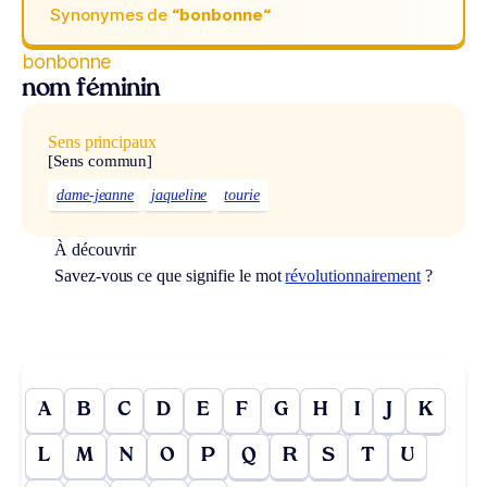
Synonymes de
“bonbonne“
bonbonne
nom féminin
Sens principaux
[Sens commun]
dame-jeanne
jaqueline
tourie
À découvrir
Savez-vous ce que signifie le mot
révolutionnairement
?
A
B
C
D
E
F
G
H
I
J
K
L
M
N
O
P
Q
R
S
T
U