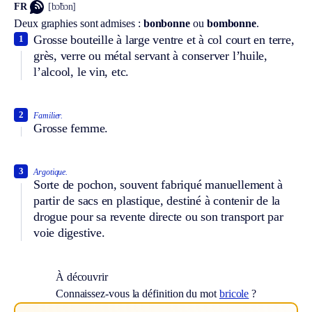
FR
[bɔ̃bɔn]
Deux graphies sont admises :
bonbonne
ou
bombonne
.
Grosse bouteille à large ventre et à col court en terre,
1
grès, verre ou métal servant à conserver l’huile,
l’alcool, le vin, etc.
2
Familier.
Grosse femme.
3
Argotique.
Sorte de pochon, souvent fabriqué manuellement à
partir de sacs en plastique, destiné à contenir de la
drogue pour sa revente directe ou son transport par
voie digestive.
À découvrir
Connaissez-vous la définition du mot
bricole
?