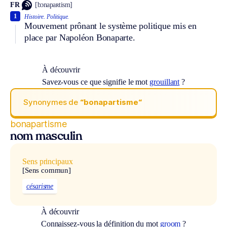
FR
[bɔnapaʀtism]
1
Histoire.
Politique.
Mouvement prônant le système politique mis en
place par Napoléon Bonaparte.
À découvrir
Savez-vous ce que signifie le mot
grouillant
?
Synonymes de
“bonapartisme“
bonapartisme
nom masculin
Sens principaux
[Sens commun]
césarisme
À découvrir
Connaissez-vous la définition du mot
groom
?