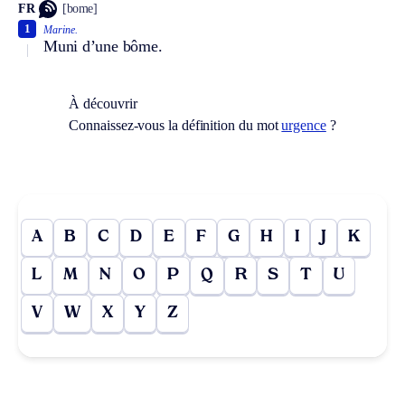
FR
[bome]
1
Marine.
Muni d’une bôme.
À découvrir
Connaissez-vous la définition du mot
urgence
?
A
B
C
D
E
F
G
H
I
J
K
L
M
N
O
P
Q
R
S
T
U
V
W
X
Y
Z