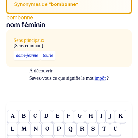
Synonymes de
“bombonne“
bombonne
nom féminin
Sens principaux
[Sens commun]
dame-jeanne
tourie
À découvrir
Savez-vous ce que signifie le mot
impôt
?
A
B
C
D
E
F
G
H
I
J
K
L
M
N
O
P
Q
R
S
T
U