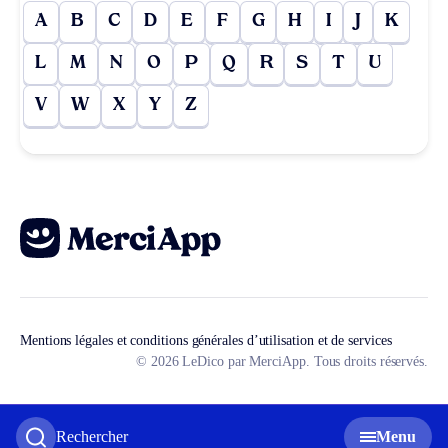
A
B
C
D
E
F
G
H
I
J
K
L
M
N
O
P
Q
R
S
T
U
V
W
X
Y
Z
Mentions légales et conditions générales d’utilisation et de services
© 2026 LeDico par MerciApp. Tous droits réservés.
Rechercher
Menu