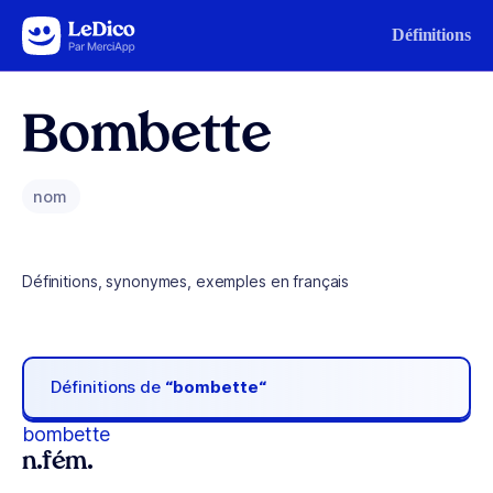
Aller au contenu
Définitions
Bombette
nom
Définitions, synonymes, exemples en français
Définitions de
“bombette“
bombette
n.fém.