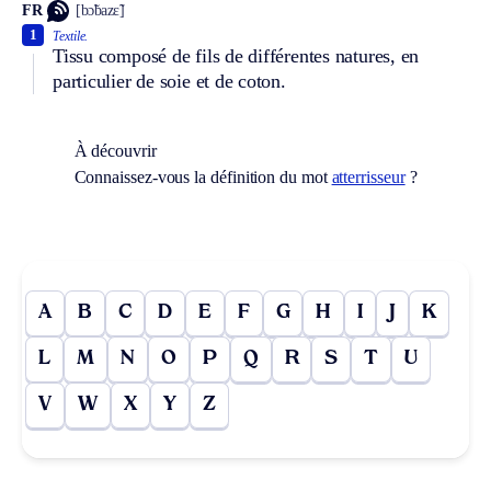
FR
[bɔ̃bazɛ̃]
1
Textile.
Tissu composé de fils de différentes natures, en
particulier de soie et de coton.
À découvrir
Connaissez-vous la définition du mot
atterrisseur
?
A
B
C
D
E
F
G
H
I
J
K
L
M
N
O
P
Q
R
S
T
U
V
W
X
Y
Z