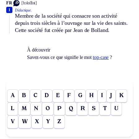
FR
[bɔlɑ̃dist]
1
Didactique.
Membre de la société qui consacre son activité
depuis trois siècles à l’ouvrage sur la vie des saints.
Cette société fut créée par Jean de Bolland.
À découvrir
Savez-vous ce que signifie le mot
top-case
?
A
B
C
D
E
F
G
H
I
J
K
L
M
N
O
P
Q
R
S
T
U
V
W
X
Y
Z