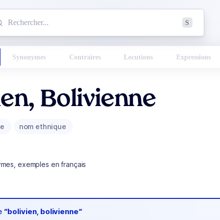
mmencez à chercher un mot dans le dictionnaire :
S
esults found.
Synonymes
Contraires
Locutions
Expressions
ien, Bolivienne
ue
nom ethnique
ymes, exemples en français
de
“bolivien, bolivienne“