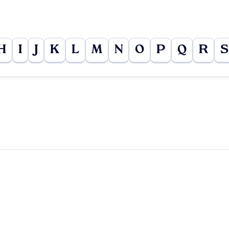
H
I
J
K
L
M
N
O
P
Q
R
S