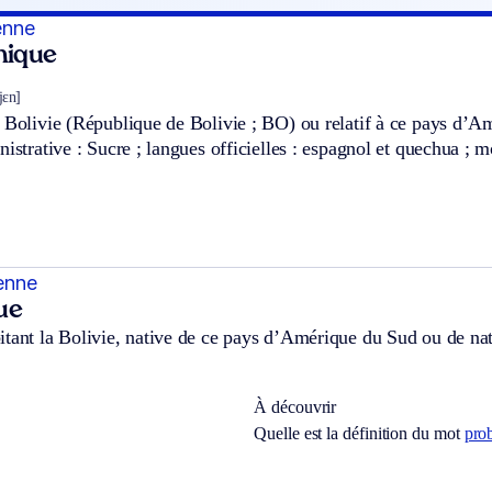
ienne
hnique
vjɛn]
e Bolivie (République de Bolivie ; BO) ou relatif à ce pays d’
nistrative : Sucre ; langues officielles : espagnol et quechua ;
ienne
ue
tant la Bolivie, native de ce pays d’Amérique du Sud ou de nat
À découvrir
Quelle est la définition du mot
prob