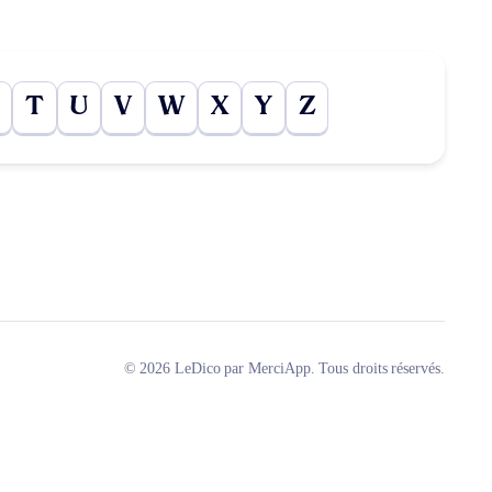
T
U
V
W
X
Y
Z
© 2026 LeDico par MerciApp. Tous droits réservés.