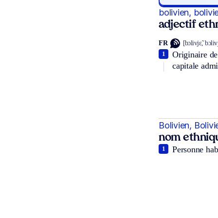
bolivien, boliv
adjectif et
FR
[bɔlivjɛ̃, bɔli
Originaire d
1
capitale admi
Bolivien, Boliv
nom ethniq
Personne habi
1