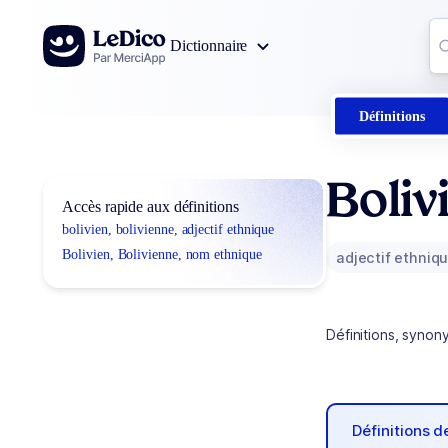
Aller au contenu
Co
Dictionnaire
0
r
Définitions
Boliv
Accès rapide aux définitions
bolivien, bolivienne, adjectif ethnique
Bolivien, Bolivienne, nom ethnique
adjectif ethniq
Définitions, synon
Définitions 