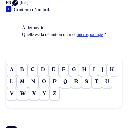
FR
[bɔle]
Contenu d’un bol.
1
À découvrir
Quelle est la définition du mot
microsporange
?
A
B
C
D
E
F
G
H
I
J
K
L
M
N
O
P
Q
R
S
T
U
V
W
X
Y
Z