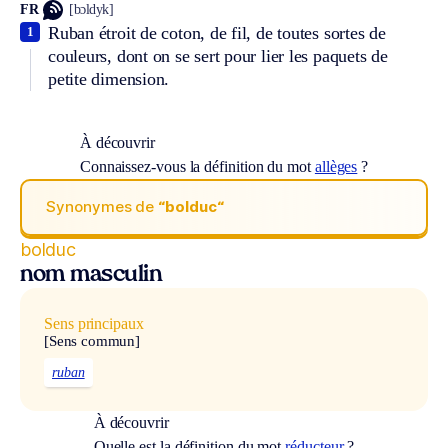
FR
[bɔldyk]
Ruban étroit de coton, de fil, de toutes sortes de
1
couleurs, dont on se sert pour lier les paquets de
petite dimension.
À découvrir
Connaissez-vous la définition du mot
allèges
?
Synonymes de
“bolduc“
bolduc
nom masculin
Sens principaux
[Sens commun]
ruban
À découvrir
Quelle est la définition du mot
réducteur
?