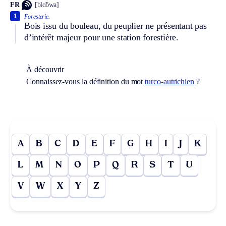
FR
[blɑ̃bwa]
1
Foresterie.
Bois issu du bouleau, du peuplier ne présentant pas
d’intérêt majeur pour une station forestière.
À découvrir
Connaissez-vous la définition du mot
turco-autrichien
?
A
B
C
D
E
F
G
H
I
J
K
L
M
N
O
P
Q
R
S
T
U
V
W
X
Y
Z